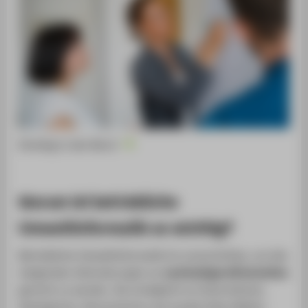
Einstieg in den Beruf
Warum ist betriebliche
Umweltinformatik so wichtig?
Betriebliche Umweltinformatik ist unverzichtbar, um den
steigenden Anforderungen an
nachhaltiges Wirtschaften
gerecht zu werden. Sie ermöglicht es Unternehmen,
ökologische, ökonomische und soziale Ziele effektiv