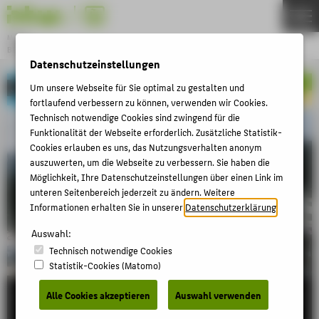
Master
BETRIEBLICHE UMWELTINFORMATIK
Menu
Datenschutzeinstellungen
THEMEN
Jetzt noch fürs Wintersemester bewerben ➔
Um unsere Webseite für Sie optimal zu gestalten und
fortlaufend verbessern zu können, verwenden wir Cookies.
STUDIUM
Technisch notwendige Cookies sind zwingend für die
BEWERBUNG
Funktionalität der Webseite erforderlich. Zusätzliche Statistik-
Cookies erlauben es uns, das Nutzungsverhalten anonym
KARRIERE
auszuwerten, um die Webseite zu verbessern. Sie haben die
Möglichkeit, Ihre Datenschutzeinstellungen über einen Link im
PERSONEN
unteren Seitenbereich jederzeit zu ändern. Weitere
Informationen erhalten Sie in unserer
Datenschutzerklärung
.
ZENTRALE SEITEN
Auswahl:
PORTALE
Technisch notwendige Cookies
Statistik-Cookies (Matomo)
BERATUNG & SERVICE
Nachhaltige IT-Lösungen für Unternehmen
Alle Cookies akzeptieren
Auswahl verwenden
ZENTRALEINRICHTUNGEN