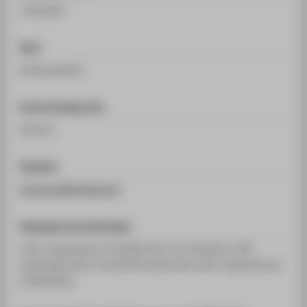
4 Semester
Start
Wintersemester
Unterrichtssprache
Deutsch
Standort
Campus Wilhelminenhof
Zugangsvoraussetzungen
Erster akademischer Grad (Bachelor) mit mindestens 180
Leistungspunkten Umweltinformatik oder einem vergleichbaren
Studiengang