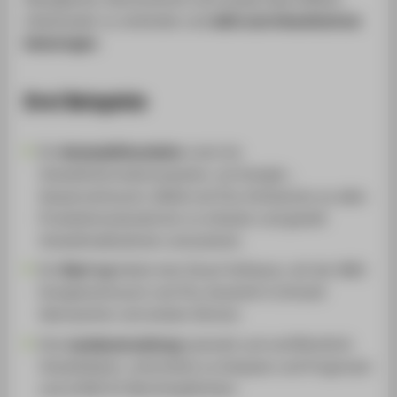
miteinander zu verbinden und
aktiv zum Umweltschutz
beizutragen
.
Drei Beispiele
Ein
Automobilhersteller
nutzt ein
Umweltinformationssystem, um Energie-,
Wasserverbrauch, Abfall und CO₂-Emissionen an allen
Produktionsstandorten zu erfassen und gezielt
Umweltmaßnahmen umzusetzen.
Ein
Start-up
bietet eine Cloud-Software, mit der KMU
Energieverbrauch und CO₂-Ausstoß in Echtzeit
überwachen und senken können.
Eine
Landesverwaltung
sammelt und veröffentlicht
Umweltdaten, unterstützt so Analysen und Prognosen
und erfüllt EU-Berichtspflichten.