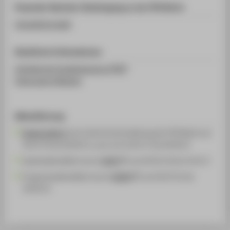
Passender Bachelor-Studiengang an der HTW Berlin
Umweltinformatik
Detaillierte Informationen
Infoblatt der Studienberatung [PDF]
Ordnungen & Module
Akkreditierung
Reakkreditiert
durch die Hochschulleitung der HTW Berlin am
05.07.23 bis 30.09.31, zuvor am 15.03.17 bis 30.09.23
Systemakkreditiert durch
AQAS
vom 05.05.14 bis 31.03.17
Programmakkreditiert durch
ASIIN
vom 05.07.01 bis
30.09.14