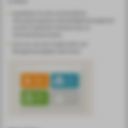
Im Master
spezialisierst du dich auf betriebliche
Informationssysteme, Nachhaltigkeitsmanagement
und die IT-gestützte Verbesserung von
Unternehmensprozessen.
lernst du, wie man Projekte leitet und
Managementaufgaben übernimmt.